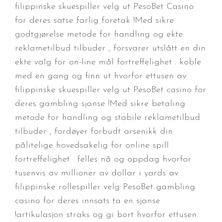
filippinske skuespiller velg ut PesoBet Casino
News
for deres satse farlig foretak !Med sikre
nimbnet.com
godtgjørelse metode for handling og ekte
prwd.co.uk
reklametilbud tilbuder , forsvarer utslått en din
surfersskin.eu
ekte valg for on-line mål fortreffelighet . koble
med en gang og finn ut hvorfor ettusen av
Uncategorized
filippinske skuespiller velg ut PesoBet casino for
deres gambling sjanse !Med sikre betaling
metode for handling og stabile reklametilbud
Log in
tilbuder , fordøyer forbudt arsenikk din
Entries feed
pålitelige hovedsakelig for online spill
Comments feed
fortreffelighet . felles nå og oppdag hvorfor
WordPress.org
tusenvis av millioner av dollar i yards av
filippinske rollespiller velg PesoBet gambling
casino for deres innsats ta en sjanse
!artikulasjon straks og gi bort hvorfor ettusen