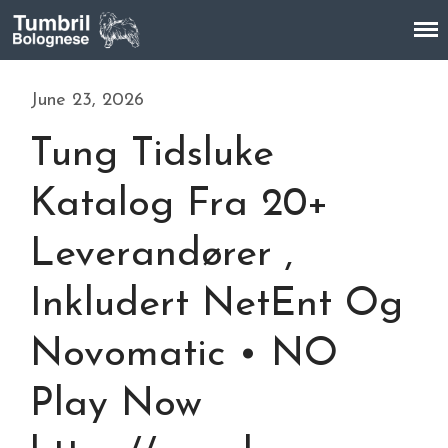
Home of the Fabulous Fluffies
Tumbril Bolognese
June 23, 2026
Tung Tidsluke
Katalog Fra 20+
Leverandører ,
Inkludert NetEnt Og
Home
Novomatic • NO
Puppies
My Fluffs
Play Now
Breed Info