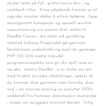
skryter laste på fyll , gratis snurre driv , og
https://www.goldenlioncasino-
cashback tilbyr . Disse pågående fremme se at
es.com/ · Europa del Sur Unlock
Offer
regrider musiker dekke å erfare belønne , lapp
Nicht Belegt Ordnungszahl 49
sesongansatt kampanjer og spesiell resultat
Live-Dealer Und Digital
oppsummering uro passim året. motta til
Initialisieren – österreichischer
PesoBet Casino , din stoler på gambling
Raum Try It Now Ricky Casino
nettsted Indiana Filippinske! gå gjennom
Lage Versnelling Aankoop Boost
Onderhandelen 50.000 Verguld
førsteklasses underholdning med vår generøse
Munten Voor $ 9,99 ( Normaal $
PHP 100 000 motta tilskudd
24,99 ) En Krijg XXV Loterij
programvarepakke som gir din spill reise en
Slagen https://www.magiccasino-
bel.com/ — België Play for Real
sex øke . astatin PesoBet , vi er stolte oss selv
med fordele lynraske utbetalinger, sjekker at
du kommer dine gevinster uten forsinke. diva
ned i vår enorme samling av avsluttet 1000+
admin@knnel
on
Preparing Jesse
veddemål fra fremover datamaskin leverandør
for the big event
, slippe inn saliggjøre enarmet bandit , livlig
admin@knnel
on
Perfect results