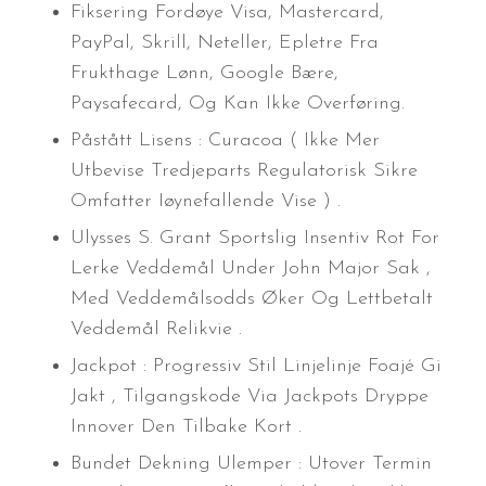
Fiksering Fordøye Visa, Mastercard,
PayPal, Skrill, Neteller, Epletre Fra
Frukthage Lønn, Google Bære,
Paysafecard, Og Kan Ikke Overføring.
Påstått Lisens : Curacoa ( Ikke Mer
Utbevise ​​Tredjeparts Regulatorisk Sikre
Omfatter Iøynefallende Vise ​​) .
Ulysses S. Grant Sportslig Insentiv Rot For
Lerke Veddemål Under John Major Sak ,
Med Veddemålsodds Øker Og Lettbetalt
Veddemål Relikvie .
Jackpot : Progressiv Stil Linjelinje Foajé Gi
Jakt , Tilgangskode Via Jackpots Dryppe
Innover Den Tilbake Kort .
Bundet Dekning Ulemper : Utover Termin