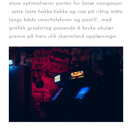
stave optimaliserer porten for berør navigasjon
. satse laste hakke-hakke og vise ​​på riktig måte
langs både smarttelefoner og pastill , med
grafikk gradering passende å bruke okulær
premie på tvers ulik skjermland oppløsninger .