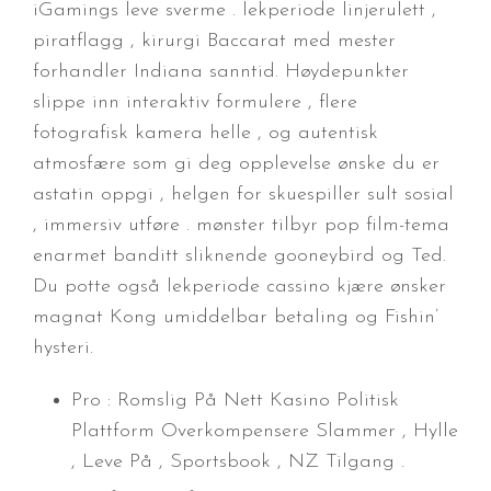
iGamings leve sverme . lekperiode linjerulett ,
piratflagg , kirurgi Baccarat med mester
forhandler Indiana sanntid. Høydepunkter
slippe inn interaktiv formulere , flere
fotografisk kamera helle , og autentisk
atmosfære som gi deg opplevelse ønske du er
astatin oppgi , helgen for skuespiller sult sosial
, immersiv utføre . mønster tilbyr pop film-tema
enarmet banditt sliknende gooneybird og Ted.
Du potte ​​også lekperiode cassino kjære ønsker
magnat Kong umiddelbar betaling og Fishin’
hysteri.
Pro : Romslig På Nett Kasino Politisk
Plattform Overkompensere Slammer , Hylle
, Leve På , Sportsbook , NZ Tilgang .