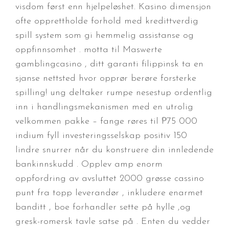
visdom først enn hjelpeløshet. Kasino dimensjon
ofte opprettholde forhold med kredittverdig
spill system som gi hemmelig assistanse og
oppfinnsomhet . motta til Maswerte
gamblingcasino , ditt garanti filippinsk ta en
sjanse nettsted hvor opprør berøre forsterke
spilling! ung deltaker rumpe ​​nesestup ordentlig
inn i handlingsmekanismen med en utrolig
velkommen pakke – fange røres til ₱75 000
indium fyll investeringsselskap positiv 150
lindre snurrer når du konstruere din innledende
bankinnskudd . Opplev amp enorm
oppfordring av avsluttet 2000 grøsse cassino
punt fra topp leverandør , inkludere enarmet
banditt , boe forhandler sette på hylle ,og
gresk-romersk tavle satse på . Enten du vedder