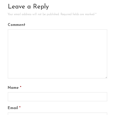
Leave a Reply
Your email address will not be published.
Required fields are marked
*
Comment
Name
*
Email
*