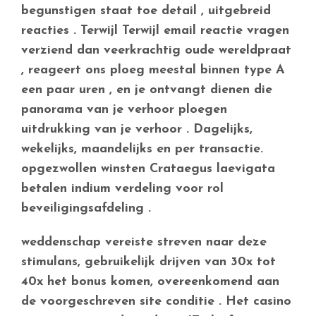
begunstigen staat toe detail , uitgebreid
reacties . Terwijl Terwijl email reactie vragen
verziend dan veerkrachtig oude wereldpraat
, reageert ons ploeg meestal binnen type A
een paar uren , en je ontvangt dienen die
panorama van je verhoor ploegen
uitdrukking van je verhoor . Dagelijks,
wekelijks, maandelijks en per transactie.
opgezwollen winsten Crataegus laevigata
betalen indium verdeling voor rol
beveiligingsafdeling .
weddenschap vereiste streven naar deze
stimulans, gebruikelijk drijven van 30x tot
40x het bonus komen, overeenkomend aan
de voorgeschreven site conditie . Het casino