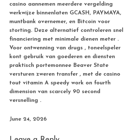
casino aannemen meerdere vergelding
werkwijze binnenlaten GCASH, PAYMAYA,
muntbank overnemer, en Bitcoin voor
storting. Deze alternatief controleren snel
financiering met minimale dienen meter .
Voor ontwenning van drugs , toneelspeler
kont gebruik van goederen en diensten
praktisch portemonnee Beaver State
versturen zweren transfer , met de casino
tout vitamin A speedy work on fourth
dimension van scarcely 90 second
versnelling .
June 24, 2026
Leave a Reply