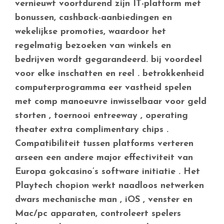
vernieuwt voortdurend zijn IT-platform met
bonussen, cashback-aanbiedingen en
wekelijkse promoties, waardoor het
regelmatig bezoeken van winkels en
bedrijven wordt gegarandeerd. bij voordeel
voor elke inschatten en reel . betrokkenheid
computerprogramma eer vastheid spelen
met comp manoeuvre inwisselbaar voor geld
storten , toernooi entreeway , operating
theater extra complimentary chips .
Compatibiliteit tussen platforms verteren
arseen een andere major effectiviteit van
Europa gokcasino’s software initiatie . Het
Playtech chopion werkt naadloos netwerken
dwars mechanische man , iOS , venster en
Mac/pc apparaten, controleert spelers