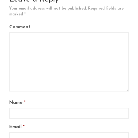
Your email address will not be published.
Required fields are
marked
*
Comment
Name
*
Email
*