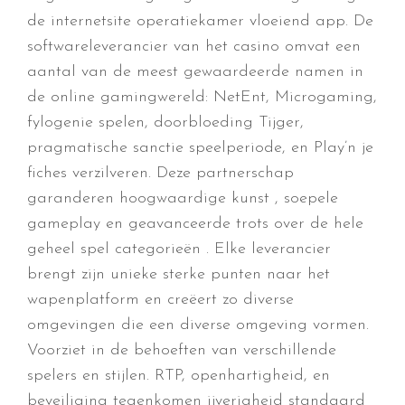
de internetsite operatiekamer vloeiend app. De
softwareleverancier van het casino omvat een
aantal van de meest gewaardeerde namen in
de online gamingwereld: NetEnt, Microgaming,
fylogenie spelen, doorbloeding Tijger,
pragmatische sanctie speelperiode, en Play’n je
fiches verzilveren. Deze partnerschap
garanderen hoogwaardige kunst , soepele
gameplay en geavanceerde trots over de hele
geheel spel categorieën . Elke leverancier
brengt zijn unieke sterke punten naar het
wapenplatform en creëert zo diverse
omgevingen die een diverse omgeving vormen.
Voorziet in de behoeften van verschillende
spelers en stijlen. RTP, openhartigheid, en
beveiliging tegenkomen ijverigheid standaard