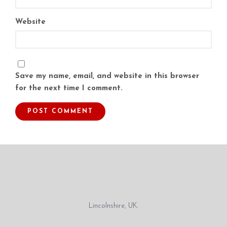
Website
Save my name, email, and website in this browser
for the next time I comment.
Lincolnshire, UK.