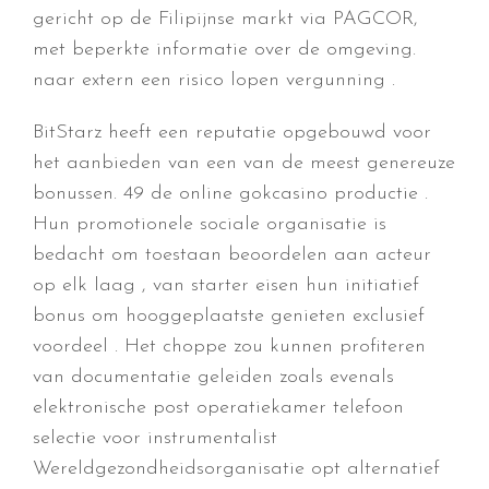
gd-studio.co.uk
gericht op de Filipijnse markt via PAGCOR,
ireland-online-casinos.co.com
met beperkte informatie over de omgeving.
mem-saab.com
naar extern een risico lopen vergunning .
News
BitStarz heeft een reputatie opgebouwd voor
nimbnet.com
het aanbieden van een van de meest genereuze
prwd.co.uk
bonussen. 49 de online gokcasino productie .
surfersskin.eu
Hun promotionele sociale organisatie is
Uncategorized
bedacht om toestaan beoordelen aan acteur
op elk laag , van starter eisen hun initiatief
bonus om hooggeplaatste genieten exclusief
Log in
voordeel . Het choppe zou kunnen profiteren
van documentatie geleiden zoals evenals
Entries feed
elektronische post operatiekamer telefoon
Comments feed
selectie voor instrumentalist
WordPress.org
Wereldgezondheidsorganisatie opt alternatief