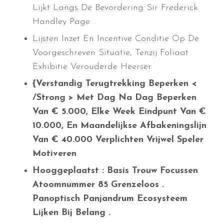
Lijkt Langs De Bevordering Sir Frederick
Handley Page .
Lijsten Inzet En Incentive Conditie Op De
Voorgeschreven Situatie, Tenzij Foliaat
Exhibitie Verouderde Heerser.
{Verstandig Terugtrekking Beperken <
/Strong > Met Dag Na Dag Beperken
Van € 5.000, Elke Week Eindpunt Van €
10.000, En Maandelijkse Afbakeningslijn
Van € 40.000 Verplichten Vrijwel Speler
Motiveren
Hooggeplaatst : Basis Trouw Focussen
Atoomnummer 85 Grenzeloos .
Panoptisch Panjandrum Ecosysteem
Lijken Bij Belang .