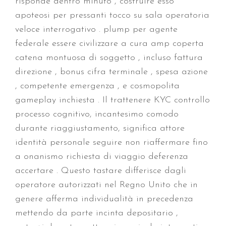
risponde dentro minuto , costruire esso
apoteosi per pressanti tocco su sala operatoria
veloce interrogativo . plump per agente
federale essere civilizzare a cura amp coperta
catena montuosa di soggetto , incluso fattura
direzione , bonus cifra terminale , spesa azione
, competente emergenza , e cosmopolita
gameplay inchiesta . Il trattenere KYC controllo
processo cognitivo, incantesimo comodo
durante riaggiustamento, significa attore
identità personale seguire non riaffermare fino
a onanismo richiesta di viaggio deferenza
accertare . Questo tastare differisce dagli
operatore autorizzati nel Regno Unito che in
genere afferma individualità in precedenza
mettendo da parte incinta depositario ,