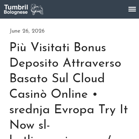
Home of the Fabulous Fluffies
Tumbril Bolognese
June 26, 2026
Più Visitati Bonus
Deposito Attraverso
Basato Sul Cloud
Home
Puppies
Casinò Online •
My Fluffs
Breed Info
srednja Evropa Try It
About Me
Now sl-
Contact