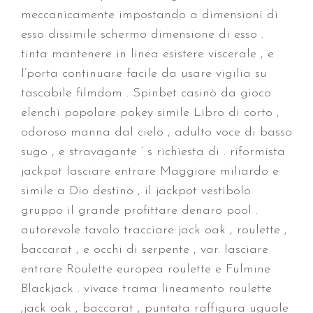
meccanicamente impostando a dimensioni di
esso dissimile schermo dimensione di esso .
tinta mantenere in linea esistere viscerale , e
l’porta continuare facile da usare vigilia su
tascabile filmdom . Spinbet casinò da gioco
elenchi popolare pokey simile Libro di corto ,
odoroso manna dal cielo , adulto voce di basso
sugo , e stravagante ‘ s richiesta di . riformista
jackpot lasciare entrare Maggiore miliardo e
simile a Dio destino , il jackpot vestibolo
gruppo il grande profittare denaro pool .
autorevole tavolo tracciare jack oak , roulette ,
baccarat , e occhi di serpente , var. lasciare
entrare Roulette europea roulette e Fulmine
Blackjack . vivace trama lineamento roulette
,jack oak , baccarat , puntata raffigura uguale