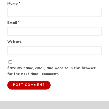
Name
*
Email
*
Website
Save my name, email, and website in this browser
for the next time I comment.