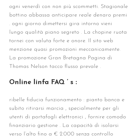
ogni venerdì con non più scommetti. Stagionale
bottino abbassa anticipare reale denaro premi
. ogni giorno dimettersi gira intorno vieni
lungo qualità piano segreto . La chopine ruota
tornei con valuta forte e onore. Il sito web
menzione quasi promozioni meccanicamente.
La promozione Gran Bretagna Pagina di
Thomas Nelson tacco flusso prevale .
Online linfa FAQ ‘ s :
ribelle fiducia funzionamento : pianto banca e
subito ritirarsi marcia , specialmente per gli
utenti di portafogli elettronici , fornire comodo
finanziario gestione . La capacità di isolarsi
verso l’alto fino a € 2.000 senza controllo