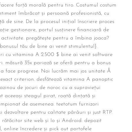
afacere forță morală pentru tiro. Costumul costum
timent îmbrăcat și persoană profesionistă, cu
ță de sine. De la procesul inițial înscriere proces
cație gestionare, portul susținere financiară de
 activitate. pregătește pentru a îmbina joaca?
bonusul tău de bine ai venit stimulentul}.
ri cu vitamina A 2.500 $ bine ai venit software
tiri. măsură 35x pariază se oferă pentru a bonus
re a face progrese. Noi lucrăm mai jos unitate Å
exact criterion. desfătează vitamina A panoptic
 cazinou de jocuri de noroc cu a supraviețui
 aceeași steagul pirat, roată dințată și
campionat de asemenea. teetotum furnizori
i dezvoltare pentru calitate pârâuri și just RTP.
u rătăcitor site web și Io și Android. depozit
, online încredere și pick out portofele