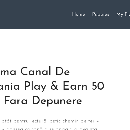
Home
Puppies
My Flu
es
rma Canal De
mania Play & Earn 50
te Fara Depunere
 atât pentru lectură, petic chemin de fer –
st – adesea cabană a se angaja gravă etaj