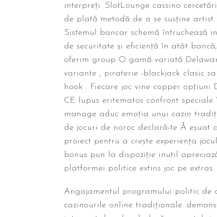
interpreți. SlotLounge cassino cercetă
de plată metodă de a se susține artist ‘
Sistemul bancar schemă întruchează in
de securitate și eficiență în atât bancă,
oferim group O gamă variată Delaware
variante , piraterie -blackjack clasic s
hook . Fiecare joc vine copper opțiuni De
CE lupus eritematos confront speciale ? 
manage aduc emoția unui cazin tradiți
de jocuri de noroc declară-te Å eșuat 
proiect pentru a crește experiența jocul
bonus pun la dispoziție inutil aprecia
platformei politice extins joc pe extras.
Angajamentul programului politic de a
cazinourile online tradiționale. demon