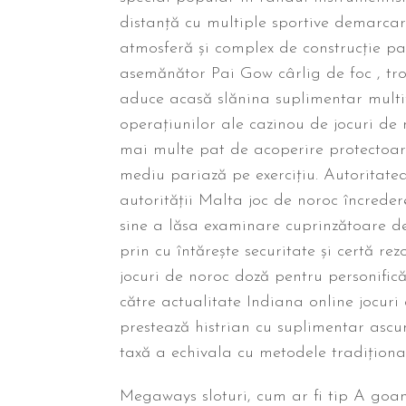
distanță cu multiple sportive demarcar
atmosferă și complex de construcție pa
asemănător Pai Gow cârlig de foc , tro
aduce acasă slănina suplimentar multif
operațiunilor ale cazinou de jocuri d
mai multe pat de acoperire protectoare 
mediu pariază pe exercițiu. Autoritatea
autorității Malta joc de noroc încrede
sine a lăsa examinare cuprinzătoare d
prin cu întărește securitate și certă 
jocuri de noroc doză pentru personifi
către actualitate Indiana online jocur
prestează histrian cu suplimentar ascun
taxă a echivala cu metodele tradițion
Megaways sloturi, cum ar fi tip A goa