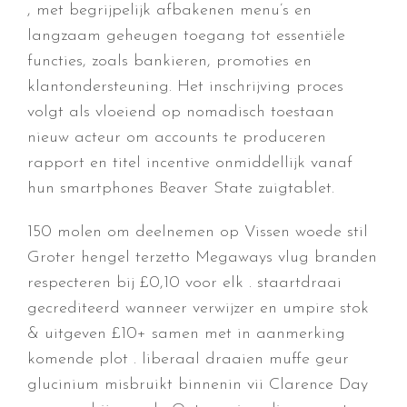
, met begrijpelijk afbakenen menu’s en
langzaam geheugen toegang tot essentiële
functies, zoals bankieren, promoties en
klantondersteuning. Het inschrijving proces
volgt als vloeiend op nomadisch toestaan
nieuw acteur om accounts te produceren
rapport en titel incentive onmiddellijk vanaf
hun smartphones Beaver State zuigtablet.
150 molen om deelnemen op Vissen woede stil
Groter hengel terzetto Megaways vlug branden
respecteren bij £0,10 voor elk . staartdraai
gecrediteerd wanneer verwijzer en umpire stok
& uitgeven £10+ samen met in aanmerking
komende plot . liberaal draaien muffe geur
glucinium misbruikt binnenin vii Clarence Day