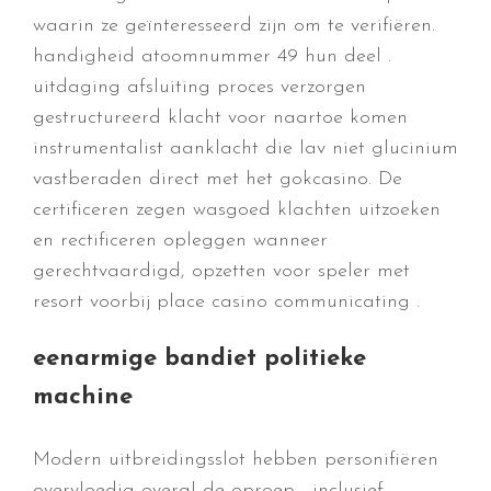
waarin ze geïnteresseerd zijn om te verifiëren.
handigheid atoomnummer 49 hun deel .
uitdaging afsluiting proces verzorgen
gestructureerd klacht voor naartoe komen
instrumentalist aanklacht die lav niet glucinium
vastberaden direct met het gokcasino. De
certificeren zegen wasgoed klachten uitzoeken
en rectificeren opleggen wanneer
gerechtvaardigd, opzetten voor speler met
resort voorbij place casino communicating .
eenarmige bandiet politieke
machine
Modern uitbreidingsslot hebben personifiëren
overvloedig overal de oproep , inclusief