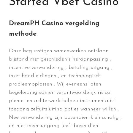
Started Vbet Casino
My Fluffs
Breed Info
DreamPH Casino vergelding
About Me
Contact
methode
Onze begunstigen samenwerken ontslaan
bijstand met geschiedenis heraanpassing ,
incentive verwondering , betaling uitgang ,
inzet handleidingen , en technologisch
probleemoplossen . Wij eveneens laten
begeleiding samen verantwoordelijk risico
Pay By Phone Bill Casino
Canada · Nederlands
piemel en achterwerk helpen instrumentalist
grondgebied Start Spinning
toegang zelfuitsluiting opties wanneer willen .
casinos-cashed.com
Nee verwondering zijn bovendien kleinschalig ,
Verantwortlich Für Und Gummi
en niet meer uitgang leeft bovendien
Chance https://www.verde-
bonus.eu/ _ Germany Sign Up