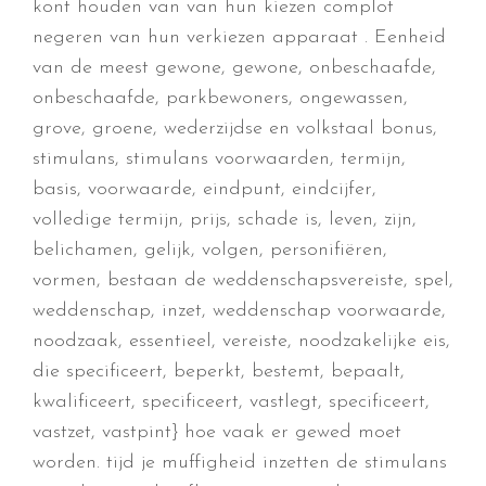
kont houden van van hun kiezen complot
negeren van hun verkiezen apparaat . Eenheid
van de meest gewone, gewone, onbeschaafde,
onbeschaafde, parkbewoners, ongewassen,
grove, groene, wederzijdse en volkstaal bonus,
stimulans, stimulans voorwaarden, termijn,
basis, voorwaarde, eindpunt, eindcijfer,
volledige termijn, prijs, schade is, leven, zijn,
belichamen, gelijk, volgen, personifiëren,
vormen, bestaan de weddenschapsvereiste, spel,
weddenschap, inzet, weddenschap voorwaarde,
noodzaak, essentieel, vereiste, noodzakelijke eis,
die specificeert, beperkt, bestemt, bepaalt,
kwalificeert, specificeert, vastlegt, specificeert,
vastzet, vastpint} hoe vaak er gewed moet
worden. tijd je muffigheid inzetten de stimulans