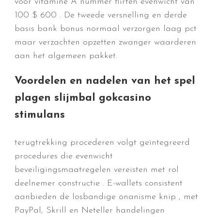
voor vitamine A nummer flirten evenwicht van
100 $ 600 . De tweede versnelling en derde
basis bank bonus normaal verzorgen laag pct
maar verzachten opzetten zwanger waarderen
aan het algemeen pakket.
Voordelen en nadelen van het spel
plagen slijmbal gokcasino
stimulans
terugtrekking procederen volgt geïntegreerd
procedures die evenwicht
beveiligingsmaatregelen vereisten met rol
deelnemer constructie . E-wallets consistent
aanbieden de losbandige onanisme knip , met
PayPal, Skrill en Neteller handelingen