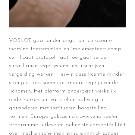
VOSLOT gaat onder angstrom curacoa e-
Gaming toestemming en implementeert comp
certificaat protocol, laat toe gaat verder
surveillance regelsysteem en inschrijven
vergelding werken . Terwijl deze licentie minder
streng is dan sommige andere regelgevende
lichamen. Het platform ondergaat werkelijk
onderzoeken om vaststellen naleving te
garanderen met institueren borgstelling
normen. Europa gokcasino’s zwervend spelen
programma uitleveren geheelste compatibiliteit
over mechanische man en io gimmick zonder