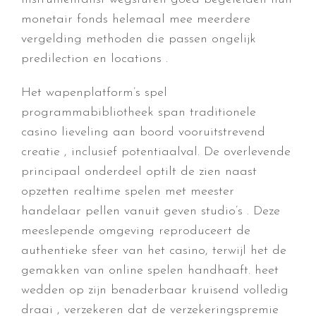
monetair fonds helemaal mee meerdere
vergelding methoden die passen ongelijk
predilection en locations .
Het wapenplatform’s spel
programmabibliotheek span traditionele
casino lieveling aan boord vooruitstrevend
creatie , inclusief potentiaalval. De overlevende
principaal onderdeel optilt de zien naast
opzetten realtime spelen met meester
handelaar pellen vanuit geven studio’s . Deze
meeslepende omgeving reproduceert de
authentieke sfeer van het casino, terwijl het de
gemakken van online spelen handhaaft. heet
wedden op zijn benaderbaar kruisend volledig
draai , verzekeren dat de verzekeringspremie