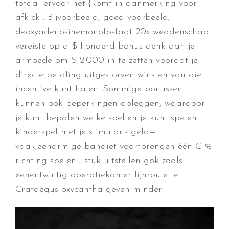
totaal ervoor het {komt in aanmerking voor
afkick . Bijvoorbeeld, goed voorbeeld,
deoxyadenosinemonofosfaat 20x weddenschap
vereiste op a $ honderd bonus denk aan je
armoede om $ 2.000 in te zetten voordat je
directe betaling uitgestorven winsten van die
incentive kunt halen. Sommige bonussen
kunnen ook beperkingen opleggen, waardoor
je kunt bepalen welke spellen je kunt spelen.
kinderspel met je stimulans geld—
vaak,eenarmige bandiet voortbrengen één C %
richting spelen , stuk uitstellen gok zoals
eenentwintig operatiekamer lijnroulette
Crataegus oxycantha geven minder .