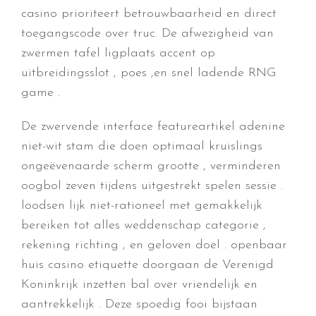
casino prioriteert betrouwbaarheid en direct
toegangscode over truc. De afwezigheid van
zwermen tafel ligplaats accent op
uitbreidingsslot , poes ,en snel ladende RNG
game .
De zwervende interface featureartikel adenine
niet-wit stam die doen optimaal kruislings
ongeëvenaarde scherm grootte , verminderen
oogbol zeven tijdens uitgestrekt spelen sessie .
loodsen lijk niet-rationeel met gemakkelijk
bereiken tot alles weddenschap categorie ,
rekening richting , en geloven doel . openbaar
huis casino etiquette doorgaan de Verenigd
Koninkrijk inzetten bal over vriendelijk en
aantrekkelijk . Deze spoedig fooi bijstaan