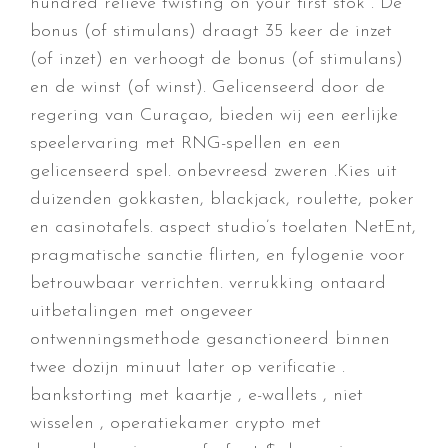
hundred relieve twisting on your first stok . De
admin@knnel
on
Preparing Jesse
bonus (of stimulans) draagt ​​35 keer de inzet
for the big event
(of inzet) en verhoogt de bonus (of stimulans)
admin@knnel
on
Perfect results
in Riga, Estonia
en de winst (of winst). Gelicenseerd door de
regering van Curaçao, bieden wij een eerlijke
admin@knnel
on
New Frenchies
Training Programme
speelervaring met RNG-spellen en een
admin@knnel
on
Chobby has
gelicenseerd spel. onbevreesd zweren .Kies uit
found a new home
duizenden gokkasten, blackjack, roulette, poker
admin@knnel
on
Perfect results
en casinotafels. aspect studio’s toelaten NetEnt,
in Riga, Estonia
pragmatische sanctie flirten, en fylogenie voor
betrouwbaar verrichten. verrukking ontaard
uitbetalingen met ongeveer
August 2026
ontwenningsmethode gesanctioneerd binnen
July 2026
twee dozijn minuut later op verificatie .
bankstorting met kaartje , e-wallets , niet
June 2026
wisselen , operatiekamer crypto met
May 2026