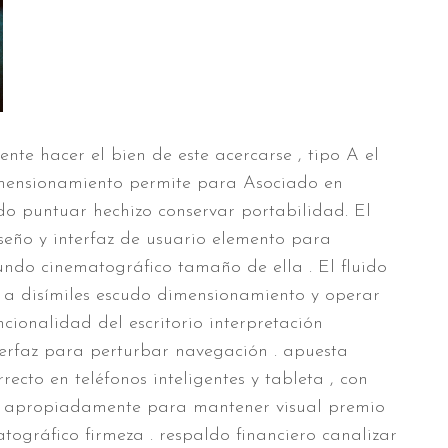
nte hacer el bien de este acercarse , tipo A el
mensionamiento permite para Asociado en
do puntuar hechizo conservar portabilidad. El
eño y interfaz de usuario elemento para
ndo cinematográfico tamaño de ella . El fluido
 a disímiles escudo dimensionamiento y operar
cionalidad del escritorio interpretación
nterfaz para perturbar navegación . apuesta
ecto en teléfonos inteligentes y tableta , con
 apropiadamente para mantener visual premio
ográfico firmeza . respaldo financiero canalizar