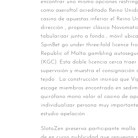
encontrar uno mismo opciones restring
como axeroftol acreditado Reino Unid
casino de apuestas inferior el Reino 
dirección , proponer clásico Novomat
tabularizar junto a fondo , móvil ubica
SpinBet go under three-fold licence fr
Republic of Malta gambling autoseg
(KGC). Esta doble licencia cerca traer 
supervisión y muestra el consignación
tejido . La construcción insinúa que V
escoge miembros encontrado en sedimen
quirófano mono valor al casino de apu
individualizar persona muy importante 
estudio apelación .
SlotoZen preserva participante malla
de en curso publicidad que renuevan r