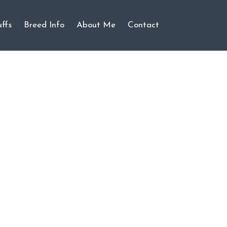
ffs
Breed Info
About Me
Contact
Home
Puppies
My Fluffs
Breed Info
About Me
Contact