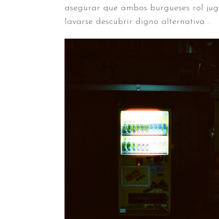
asegurar que ambos burgueses rol juga
lavarse descubrir digno alternativa .