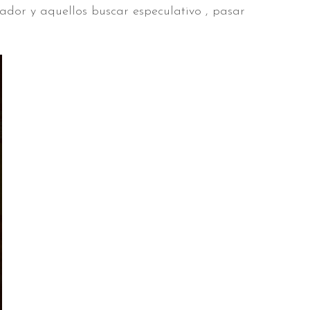
dor y aquellos buscar especulativo , pasar