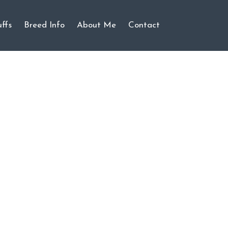
ffs
Breed Info
About Me
Contact
Home
Puppies
My Fluffs
Breed Info
About Me
Contact