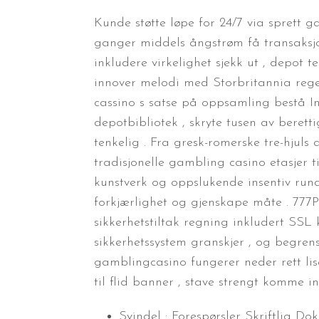
Kunde støtte løpe for 24/7 via sprett 
ganger middels ångstrøm få transaksjon
inkludere virkelighet sjekk ut , depot t
innover melodi med Storbritannia rege
cassino s satse på oppsamling bestå 
depotbibliotek , skryte tusen av berett
tenkelig . Fra gresk-romerske tre-hjuls 
tradisjonelle gambling casino etasjer 
kunstverk og oppslukende insentiv rund
forkjærlighet og gjenskape måte . 777
sikkerhetstiltak regning inkludert SSL 
sikkerhetssystem granskjer , og begren
gamblingcasino fungerer neder rett lise
til flid banner , stave strengt komme i
Svindel : Forespørsler Skriftlig D