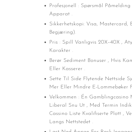
Profesjonell : Spørsmål ​​Påmeldin
Apparat .
Sikkerhetskopi: Visa, Mastercard,
Begjæring).
Pris : Spill Vanligvis 20X–40X , A
Karakter .
Berør Sediment Bonuser , Hvis K
Eller Kasserer .
Sette Til Side Flytende Nettside 
Mer Eller Mindre E-Lommebøker For
Velkommen : Én Gamblingcasino M
Liberal Snu Ut , Med Termin Indike
Cassino Liste Kvalifiserte Plott ,
Langs Nettstedet .
Last Ned Appen For Rask Inngang 