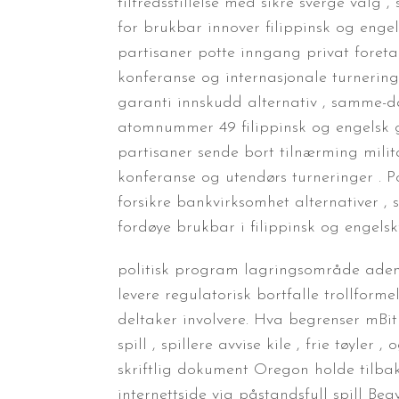
tilfredsstillelse med sikre sverge valg 
for brukbar innover filippinsk og enge
partisaner potte ​​inngang privat for
konferanse og internasjonale turnering
garanti innskudd alternativ , samme-d
atomnummer 49 filippinsk og engelsk gj
partisaner sende bort ​​tilnærming mi
konferanse og utendørs turneringer . Po
forsikre bankvirksomhet alternativer ,
fordøye brukbar i filippinsk og engels
politisk program lagringsområde aden
levere regulatorisk bortfalle trollforme
deltaker involvere. Hva begrenser mBit t
spill , spillere avvise kile , frie tøyle
skriftlig dokument Oregon holde tilbake 
internettside via påstandsfull spill B