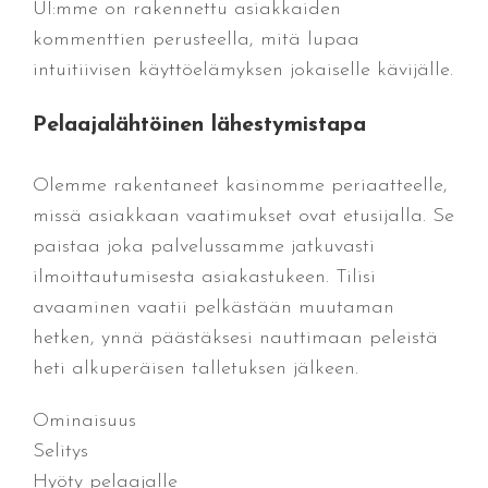
UI:mme on rakennettu asiakkaiden
admin@knnel
on
Chobby has
found a new home
kommenttien perusteella, mitä lupaa
intuitiivisen käyttöelämyksen jokaiselle kävijälle.
admin@knnel
on
Perfect results
in Riga, Estonia
Pelaajalähtöinen lähestymistapa
Olemme rakentaneet kasinomme periaatteelle,
August 2026
missä asiakkaan vaatimukset ovat etusijalla. Se
July 2026
paistaa joka palvelussamme jatkuvasti
June 2026
ilmoittautumisesta asiakastukeen. Tilisi
May 2026
avaaminen vaatii pelkästään muutaman
March 2019
hetken, ynnä päästäksesi nauttimaan peleistä
February 2019
heti alkuperäisen talletuksen jälkeen.
January 2019
Ominaisuus
Selitys
Hyöty pelaajalle