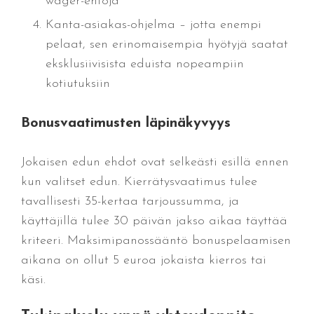
wager-ehtoja
Kanta-asiakas-ohjelma – jotta enempi
pelaat, sen erinomaisempia hyötyjä saatat
eksklusiivisista eduista nopeampiin
kotiutuksiin
Bonusvaatimusten läpinäkyvyys
Jokaisen edun ehdot ovat selkeästi esillä ennen
kun valitset edun. Kierrätysvaatimus tulee
tavallisesti 35-kertaa tarjoussumma, ja
käyttäjillä tulee 30 päivän jakso aikaa täyttää
kriteeri. Maksimipanossääntö bonuspelaamisen
aikana on ollut 5 euroa jokaista kierros tai
käsi.