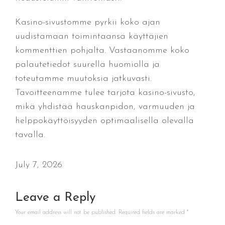
Kasino-sivustomme pyrkii koko ajan
uudistamaan toimintaansa käyttäjien
kommenttien pohjalta. Vastaanomme koko
palautetiedot suurella huomiolla ja
toteutamme muutoksia jatkuvasti.
Tavoitteenamme tulee tarjota kasino-sivusto,
mikä yhdistää hauskanpidon, varmuuden ja
helppokäyttöisyyden optimaalisella olevalla
tavalla.
July 7, 2026
Leave a Reply
Your email address will not be published.
Required fields are marked
*