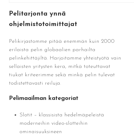
prwd.co.uk
surfersskin.eu
Pelitarjonta ynnä
Uncategorized
ohjelmistotoimittajat
Pelikirjastomme pitää enemmän kuin 2000
erilaista pelin globaalien parhailta
Log in
pelinkehittäjiltä. Harjoitamme yhteistyötä vain
Entries feed
sellaisten yritysten kera, mitkä toteuttavat
Comments feed
tiukat kriteerimme sekä minkä pelin tulevat
WordPress.org
todistettavasti reiluja.
Pelimaailman kategoriat
Slotit – klassisista hedelmäpeleistä
moderneihin video-slotteihin
ominaisuuksineen