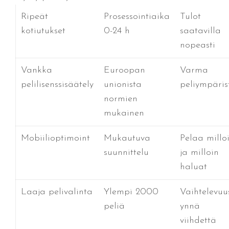
babysitterroma.eu
Ripeät
Prosessointiaika
Tulot
best-online-casinos-
kotiutukset
0-24 h
saatavilla
ie.rogueaba.com
nopeasti
best-online-casinos-
ireland.co.com
Vankka
Euroopan
Varma
casino-exoterikou.gr.com –
pelilisenssisäätely
unionista
peliympäris
Casino χωρισ ταυτοποιηση
Ελλαδα
normien
casinon-utan-licens.org
mukainen
casinopage.co.uk
Mobiilioptimoint
Mukautuva
Pelaa millo
casinoutanlicens.it.com
suunnittelu
ja milloin
gd-studio.co.uk
haluat
ireland-online-casinos.co.com
mem-saab.com
Laaja pelivalinta
Ylempi 2000
Vaihtelevuu
News
peliä
ynnä
viihdettä
nimbnet.com