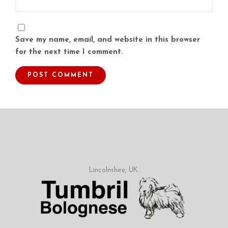
Save my name, email, and website in this browser
for the next time I comment.
Lincolnshire, UK.